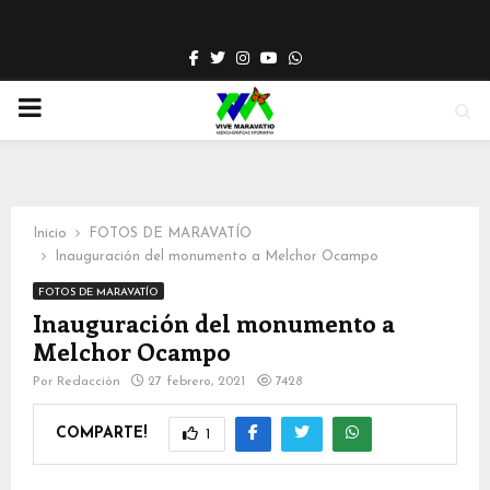
Facebook
Twitter
Instagram
Youtube
Whatsapp
PRIMARY
MENU
Inicio
FOTOS DE MARAVATÍO
Inauguración del monumento a Melchor Ocampo
FOTOS DE MARAVATÍO
Inauguración del monumento a
Melchor Ocampo
Por
Redacción
27 febrero, 2021
7428
COMPARTE!
1