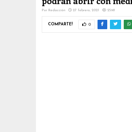
podrán abrir con medi
Por
Redacción
27 febrero, 2021
2598
COMPARTE!
0