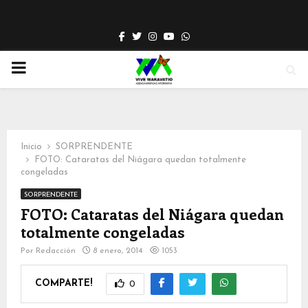
Facebook
Twitter
Instagram
Youtube
Whatsapp
PRIMARY
MENU
Inicio
SORPRENDENTE
FOTO: Cataratas del Niágara quedan totalmente
congeladas
SORPRENDENTE
FOTO: Cataratas del Niágara quedan
totalmente congeladas
Por
Redacción
8 enero, 2014
1053
COMPARTE!
0