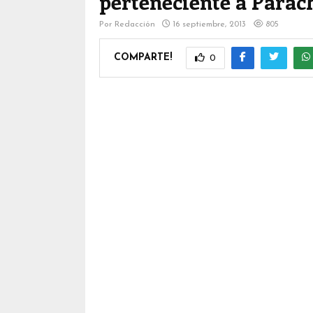
perteneciente a Parac
Por
Redacción
16 septiembre, 2013
805
COMPARTE!
0