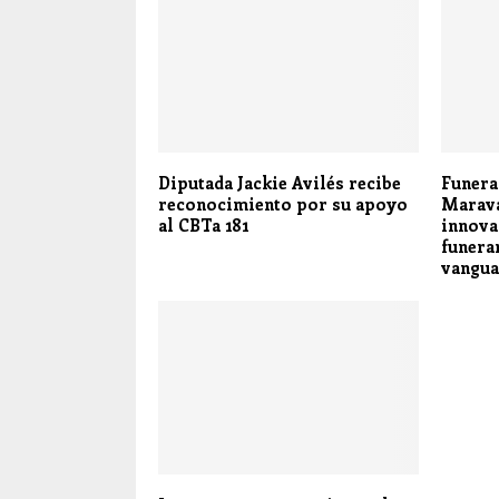
Diputada Jackie Avilés recibe
Funera
reconocimiento por su apoyo
Marava
al CBTa 181
innova
funera
vangua