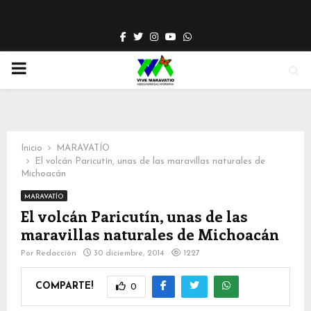
Facebook
Twitter
Instagram
Youtube
Whatsapp
PRIMARY
MENU
Inicio
MARAVATÍO
El volcán Paricutín, unas de las maravillas naturales de
Michoacán
MARAVATÍO
El volcán Paricutín, unas de las
maravillas naturales de Michoacán
Por
Redacción
30 diciembre, 2014
1227
COMPARTE!
0