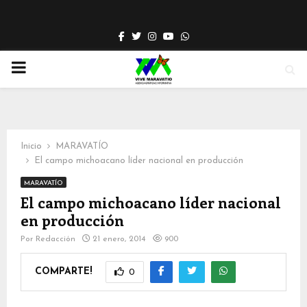
Facebook
Twitter
Instagram
Youtube
Whatsapp
PRIMARY
MENU
Inicio
MARAVATÍO
El campo michoacano líder nacional en producción
MARAVATÍO
El campo michoacano líder nacional
en producción
Por
Redacción
21 enero, 2014
900
COMPARTE!
0