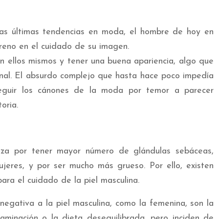
as últimas tendencias en moda, el hombre de hoy en
reno en el cuidado de su imagen.
n ellos mismos y tener una buena apariencia, algo que
onal. El absurdo complejo que hasta hace poco impedía
seguir los cánones de la moda por temor a parecer
oria.
riza por tener mayor número de glándulas sebáceas,
jeres, y por ser mucho más grueso. Por ello, existen
ara el cuidado de la piel masculina.
egativa a la piel masculina, como la femenina, son la
taminación o la dieta desequilibrada, pero inciden de