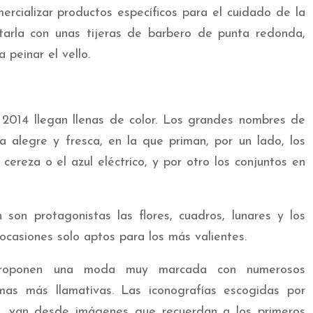
cializar productos específicos para el cuidado de la
arla con unas tijeras de barbero de punta redonda,
 peinar el vello.
 2014 llegan llenas de color. Los grandes nombres de
alegre y fresca, en la que priman, por un lado, los
 cereza o el azul eléctrico, y por otro los conjuntos en
 son protagonistas las flores, cuadros, lunares y los
casiones solo aptos para los más valientes.
 proponen una moda muy marcada con numerosos
as más llamativas. Las iconografías escogidas por
a, van desde imágenes que recuerdan a los primeros