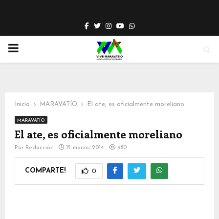
Facebook
Twitter
Instagram
Youtube
Whatsapp
PRIMARY
MENU
Inicio
MARAVATÍO
El ate, es oficialmente moreliano
MARAVATÍO
El ate, es oficialmente moreliano
Por
Redacción
15 marzo, 2014
980
COMPARTE!
0