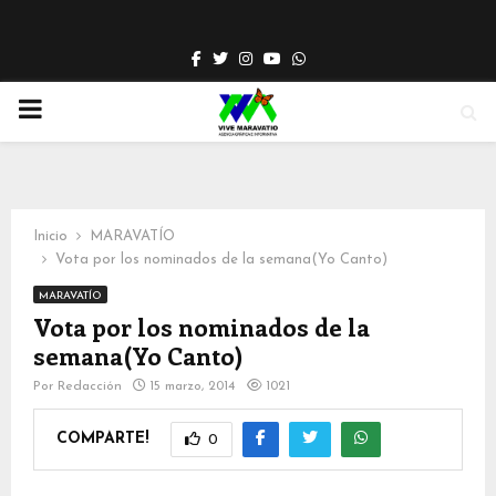
Facebook
Twitter
Instagram
Youtube
Whatsapp
PRIMARY
MENU
Inicio
MARAVATÍO
Vota por los nominados de la semana(Yo Canto)
MARAVATÍO
Vota por los nominados de la
semana(Yo Canto)
Por
Redacción
15 marzo, 2014
1021
COMPARTE!
0