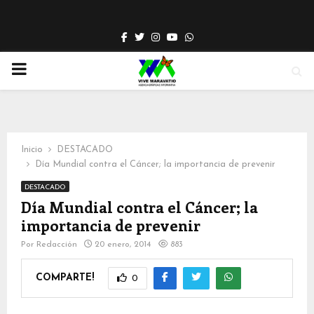
Facebook
Twitter
Instagram
Youtube
Whatsapp
PRIMARY
MENU
Inicio
DESTACADO
Día Mundial contra el Cáncer; la importancia de prevenir
DESTACADO
Día Mundial contra el Cáncer; la
importancia de prevenir
Por
Redacción
20 enero, 2014
883
COMPARTE!
0