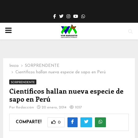
Facebook
Twitter
Instagram
Youtube
Whatsapp
PRIMARY
MENU
Inicio
SORPRENDENTE
Científicos hallan nueva especie de sapo en Perú
SORPRENDENTE
Científicos hallan nueva especie de
sapo en Perú
Por
Redacción
20 enero, 2014
1037
COMPARTE!
0