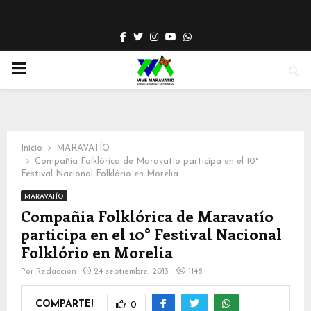
Facebook
Twitter
Instagram
Youtube
Whatsapp
PRIMARY
MENU
Inicio
MARAVATÍO
Compañia Folklórica de Maravatío participa en el 10°
Festival Nacional Folklório en Morelia
MARAVATÍO
Compañia Folklórica de Maravatío
participa en el 10° Festival Nacional
Folklório en Morelia
Por
Redacción
24 septiembre, 2013
1148
COMPARTE!
0