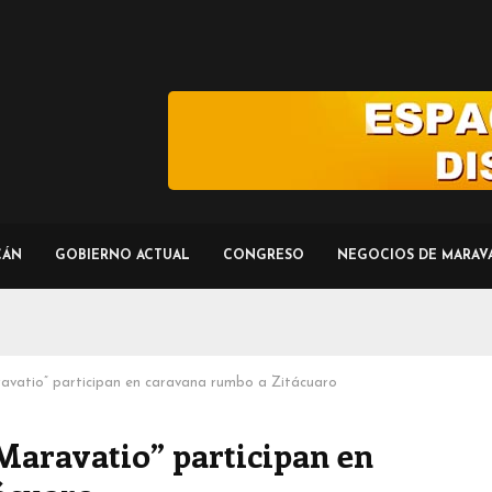
CÁN
GOBIERNO ACTUAL
CONGRESO
NEGOCIOS DE MARAV
avatio” participan en caravana rumbo a Zitácuaro
Maravatio” participan en