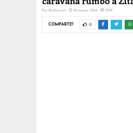
caravana rumbo a Zit
Por
Redacción
30 marzo, 2014
1058
COMPARTE!
0