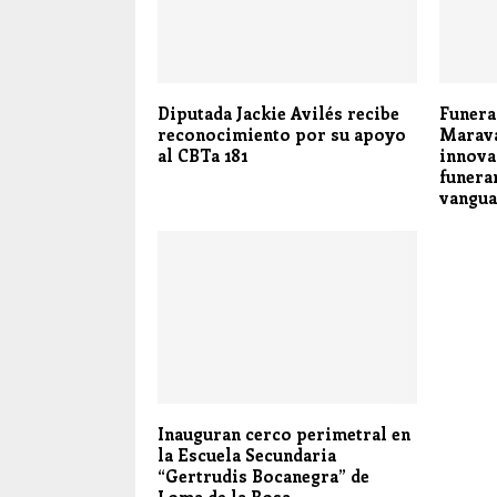
Diputada Jackie Avilés recibe
Funera
reconocimiento por su apoyo
Marava
al CBTa 181
innova
funera
vangua
Inauguran cerco perimetral en
la Escuela Secundaria
“Gertrudis Bocanegra” de