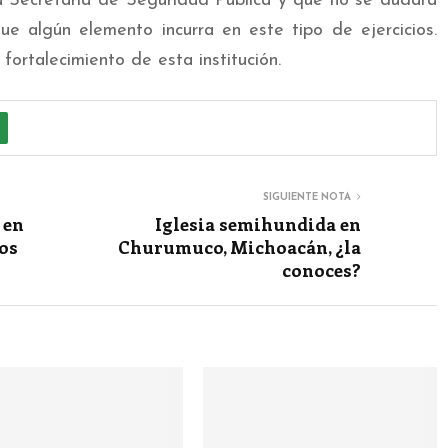
la Secretaria de Seguridad Pública y que no se dudará
e algún elemento incurra en este tipo de ejercicios.
fortalecimiento de esta institución.
SIGUIENTE NOTA
 en
Iglesia semihundida en
dos
Churumuco, Michoacán, ¿la
conoces?