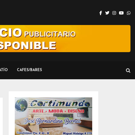
Facebook
Twitter
Instagram
Youtu
W
ATÍO
CAFES/BARES