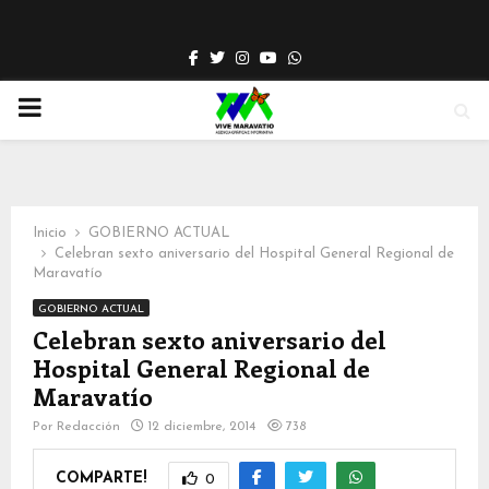
Facebook
Twitter
Instagram
Youtube
Whatsapp
PRIMARY
MENU
Inicio
GOBIERNO ACTUAL
Celebran sexto aniversario del Hospital General Regional de
Maravatío
GOBIERNO ACTUAL
Celebran sexto aniversario del
Hospital General Regional de
Maravatío
Por
Redacción
12 diciembre, 2014
738
COMPARTE!
0