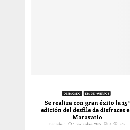
DESTACADO
DIA DE MUERTOS
Se realiza con gran éxito la 15ª
edición del desfile de disfraces 
Maravatío
Por
admin
3 noviembre, 2015
0
1573