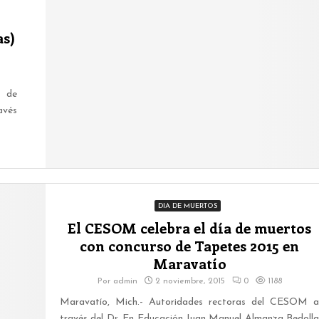
as)
1 de
avés
DIA DE MUERTOS
El CESOM celebra el día de muertos
con concurso de Tapetes 2015 en
Maravatío
Por
admin
2 noviembre, 2015
0
1188
Maravatío, Mich.- Autoridades rectoras del CESOM a
través del Dr. En Educación Juan Manuel Almanza Bedolla