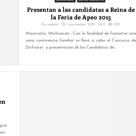
DESTACADO
DIA DE MUERTOS
Presentan a las candidatas a Reina de
la Feria de Apeo 2015
Por
admin
1 noviembre, 2015
0
1057
Maravatío, Michoacán.- Con la finalidad de fomentar una
sana convivencia familiar se llevó a cabo el Concurso de
Disfraces y presentación de las Candidatas de...
en
grar
mes.