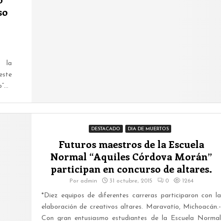
so
 la
este
...
DESTACADO
DIA DE MUERTOS
Futuros maestros de la Escuela
Normal “Aquiles Córdova Morán”
participan en concurso de altares.
Por
admin
31 octubre, 2015
0
1264
*Diez equipos de diferentes carreras participaron con la
elaboración de creativos altares. Maravatío, Michoacán.-
Con gran entusiasmo estudiantes de la Escuela Normal