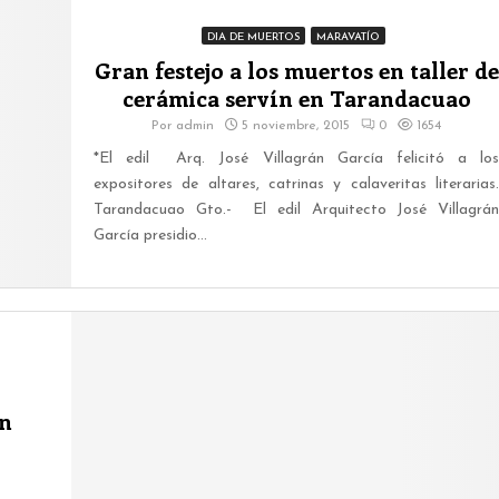
DIA DE MUERTOS
MARAVATÍO
Gran festejo a los muertos en taller de
cerámica servín en Tarandacuao
Por
admin
5 noviembre, 2015
0
1654
*El edil Arq. José Villagrán García felicitó a los
expositores de altares, catrinas y calaveritas literarias.
Tarandacuao Gto.- El edil Arquitecto José Villagrán
García presidio...
en