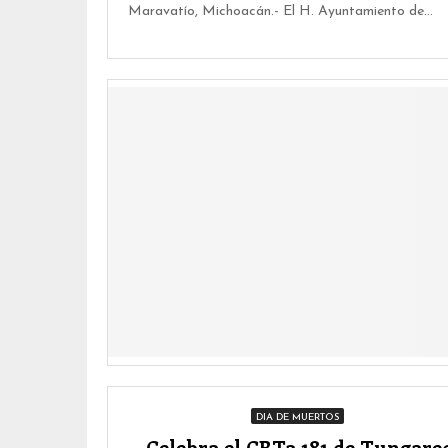
Maravatío, Michoacán.- El H. Ayuntamiento de...
DIA DE MUERTOS
Celebra el CBTa 181 de Tungare