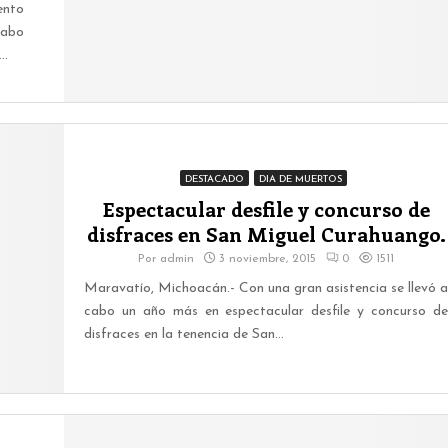
ento
cabo
..
DESTACADO
DIA DE MUERTOS
Espectacular desfile y concurso de
disfraces en San Miguel Curahuango.
Por
admin
3 noviembre, 2015
0
1511
Maravatío, Michoacán.- Con una gran asistencia se llevó a
cabo un año más en espectacular desfile y concurso de
disfraces en la tenencia de San...