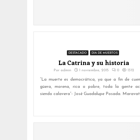
DESTACADO
DIA DE MUERTOS
La Catrina y su historia
Por
admin
1 noviembre, 2015
0
1312
“La muerte es democrática, ya que a fin de cuen
güera, morena, rica o pobre, toda la gente a
siendo calavera”- José Guadalupe Posada. Maravatío