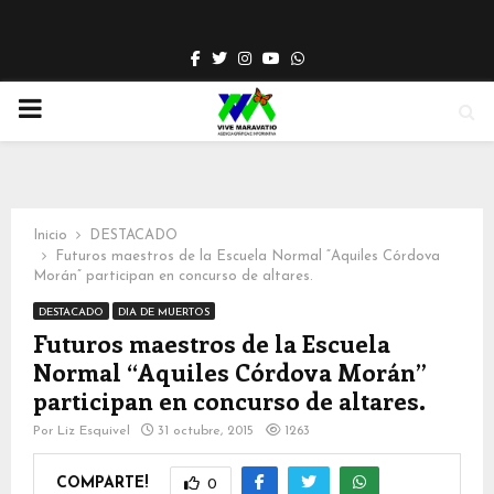
Facebook
Twitter
Instagram
Youtube
Whatsapp
PRIMARY
MENU
Inicio
DESTACADO
Futuros maestros de la Escuela Normal “Aquiles Córdova
Morán” participan en concurso de altares.
DESTACADO
DIA DE MUERTOS
Futuros maestros de la Escuela
Normal “Aquiles Córdova Morán”
participan en concurso de altares.
Por
Liz Esquivel
31 octubre, 2015
1263
COMPARTE!
0