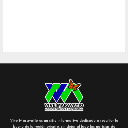
Vive Maravatío es un sitio informativo dedicado a resaltar lo
bueno de la región oriente, sin dejar al lado las noticias de