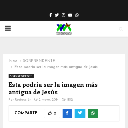
Facebook
Twitter
Instagram
Youtube
Whatsapp
PRIMARY
MENU
Inicio
SORPRENDENTE
Esta podría ser la imagen más antigua de Jesús
SORPRENDENTE
Esta podría ser la imagen más
antigua de Jesús
Por
Redacción
2 mayo, 2014
1102
COMPARTE!
0