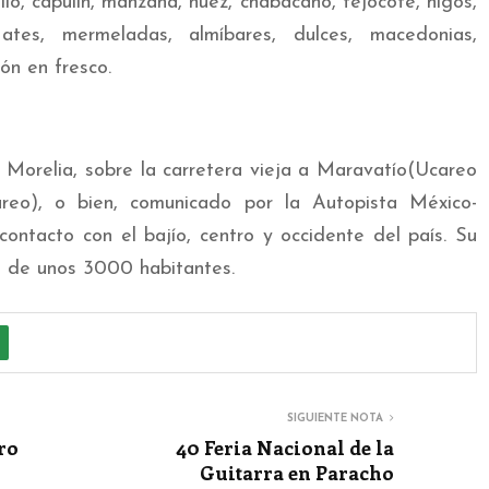
llo, capulín, manzana, nuez, chabacano, tejocote, higos,
ates, mermeladas, almíbares, dulces, macedonias,
ón en fresco.
Morelia, sobre la carretera vieja a Maravatío(Ucareo
eo), o bien, comunicado por la Autopista México-
ontacto con el bajío, centro y occidente del país. Su
 de unos 3000 habitantes.
SIGUIENTE NOTA
ro
40 Feria Nacional de la
Guitarra en Paracho