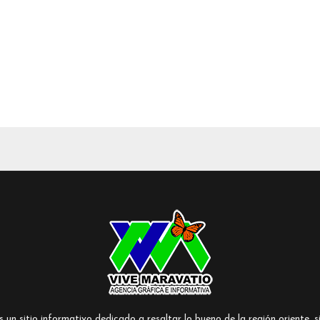
un sitio informativo dedicado a resaltar lo bueno de la región oriente, si