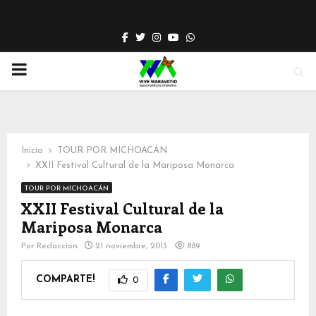
Facebook
Twitter
Instagram
Youtube
Whatsapp
PRIMARY
MENU
Inicio
TOUR POR MICHOACÁN
XXII Festival Cultural de la Mariposa Monarca
TOUR POR MICHOACÁN
XXII Festival Cultural de la
Mariposa Monarca
Por
Redacción
21 noviembre, 2013
889
COMPARTE!
0