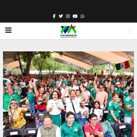
Facebook
Twitter
Instagram
Youtube
Whatsapp
PRIMARY
MENU