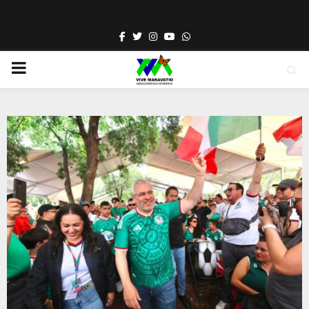
Facebook
Twitter
Instagram
Youtube
Whatsapp
PRIMARY
MENU