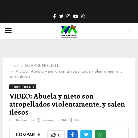
Facebook
Twitter
Instagram
Youtube
Whatsapp
PRIMARY
MENU
Inicio
SORPRENDENTE
VIDEO: Abuela y nieto son atropellados violentamente, y
salen ilesos
SORPRENDENTE
VIDEO: Abuela y nieto son
atropellados violentamente, y salen
ilesos
Por
Redacción
24 enero, 2014
990
COMPARTE!
0