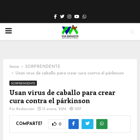
Facebook
Twitter
Instagram
Youtube
Whatsapp
PRIMARY
MENU
Inicio
SORPRENDENTE
Usan virus de caballo para crear cura contra el párkinson
SORPRENDENTE
Usan virus de caballo para crear
cura contra el párkinson
Por
Redacción
13 enero, 2014
1017
COMPARTE!
0