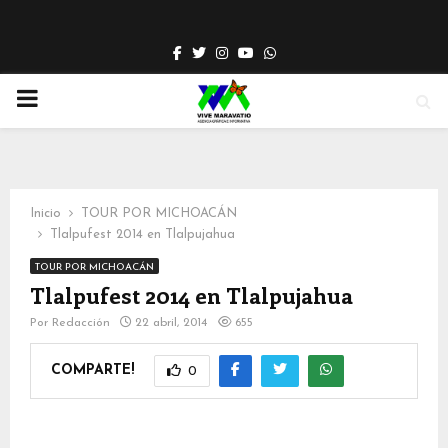
Facebook
Twitter
Instagram
Youtube
Whatsapp
PRIMARY
MENU
Inicio
TOUR POR MICHOACÁN
Tlalpufest 2014 en Tlalpujahua
TOUR POR MICHOACÁN
Tlalpufest 2014 en Tlalpujahua
Por
Redacción
22 abril, 2014
655
COMPARTE!
0