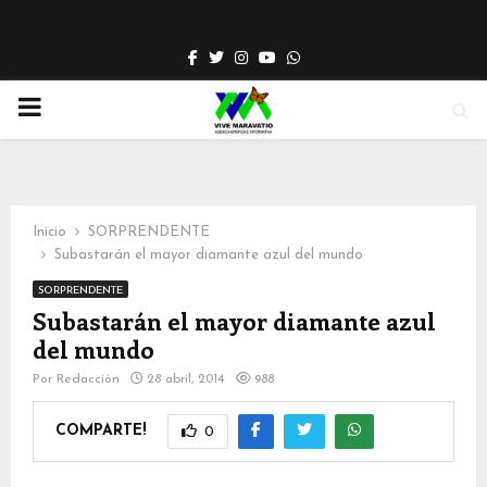
Facebook
Twitter
Instagram
Youtube
Whatsapp
PRIMARY
MENU
Inicio
SORPRENDENTE
Subastarán el mayor diamante azul del mundo
SORPRENDENTE
Subastarán el mayor diamante azul
del mundo
Por
Redacción
28 abril, 2014
988
COMPARTE!
0