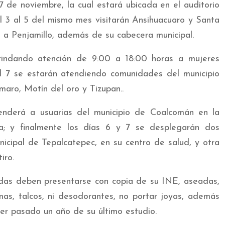
7 de noviembre, la cual estará ubicada en el auditorio
el 3 al 5 del mismo mes visitarán Ansihuacuaro y Santa
s a Penjamillo, además de su cabecera municipal.
rindando atención de 9:00 a 18:00 horas a mujeres
al 7 se estarán atendiendo comunidades del municipio
aro, Motín del oro y Tizupan..
nderá a usuarias del municipio de Coalcomán en la
a; y finalmente los días 6 y 7 se desplegarán dos
icipal de Tepalcatepec, en su centro de salud, y otra
iro.
adas deben presentarse con copia de su INE, aseadas,
mas, talcos, ni desodorantes, no portar joyas, además
r pasado un año de su último estudio.