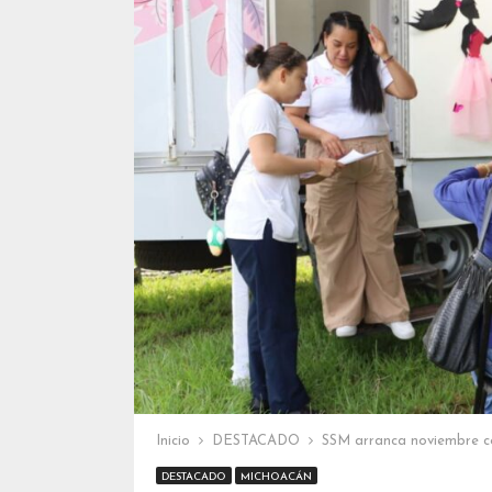
Inicio
DESTACADO
SSM arranca noviembre co
DESTACADO
MICHOACÁN