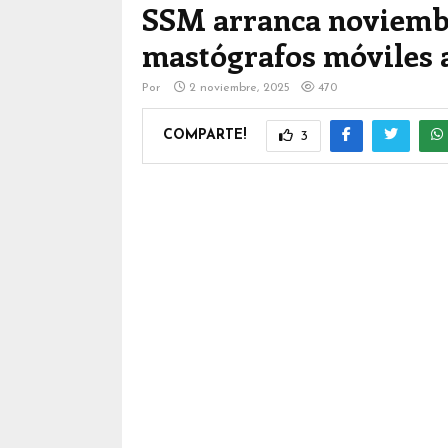
SSM arranca noviembr
mastógrafos móviles 
Por
2 noviembre, 2025
470
COMPARTE!
3