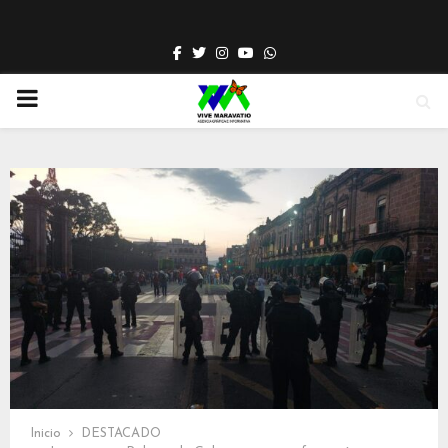
Facebook
Twitter
Instagram
Youtube
Whatsapp
PRIMARY
MENU
Inicio
DESTACADO