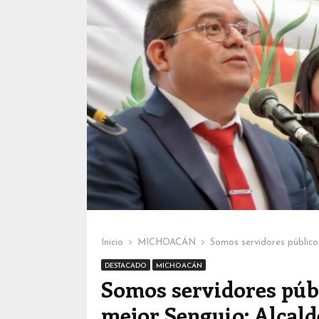
Inicio
MICHOACÁN
Somos servidores público
DESTACADO
MICHOACÁN
Somos servidores públ
mejor Senguio: Alcald