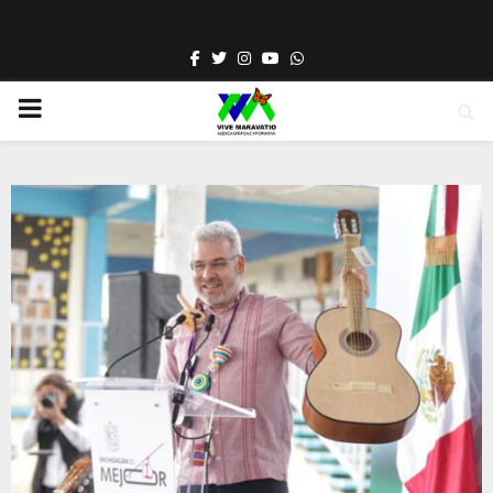
Facebook
Twitter
Instagram
Youtube
Whatsapp
PRIMARY
MENU