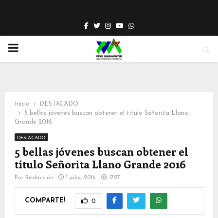
Facebook
Twitter
Instagram
Youtube
Whatsapp
PRIMARY
MENU
Inicio
DESTACADO
5 bellas jóvenes buscan obtener el título Señorita Llano
Grande 2016
DESTACADO
5 bellas jóvenes buscan obtener el
título Señorita Llano Grande 2016
Por
Redacción
1 julio, 2016
1727
COMPARTE!
0