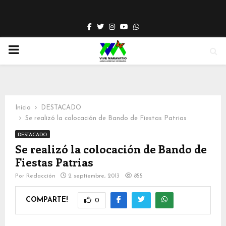
Facebook
Twitter
Instagram
Youtube
Whatsapp
PRIMARY
MENU
Inicio
DESTACADO
Se realizó la colocación de Bando de Fiestas Patrias
DESTACADO
Se realizó la colocación de Bando de
Fiestas Patrias
Por
Redacción
2 septiembre, 2013
855
COMPARTE!
0