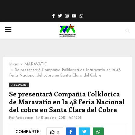
Facebook
Twitter
Instagram
Youtube
Whatsapp
PRIMARY
MENU
Inicio
MARAVATÍO
Se presentará Compañia Folklorica de Maravatío en la 48
Feria Nacional del cobre en Santa Clara del Cobre
MARAVATÍO
Se presentará Compañia Folklorica
de Maravatío en la 48 Feria Nacional
del cobre en Santa Clara del Cobre
Por
Redacción
13 agosto, 2013
1205
COMPARTE!
0