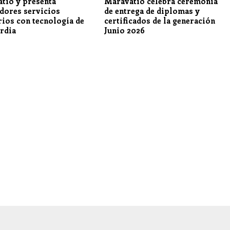
tío y presenta
Maravatío celebra ceremonia
dores servicios
de entrega de diplomas y
rios con tecnología de
certificados de la generación
rdia
Junio 2026