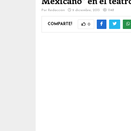
Mexicano” en el teatr
Por
Redacción
9 diciembre, 2013
1148
COMPARTE!
0