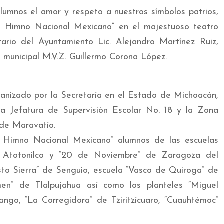
lumnos el amor y respeto a nuestros símbolos patrios,
l Himno Nacional Mexicano” en el majestuoso teatro
etario del Ayuntamiento Lic. Alejandro Martínez Ruiz,
 municipal M.V.Z. Guillermo Corona López.
ganizado por la Secretaría en el Estado de Michoacán,
 la Jefatura de Supervisión Escolar No. 18 y la Zona
 de Maravatío.
l Himno Nacional Mexicano” alumnos de las escuelas
de Atotonilco y “20 de Noviembre” de Zaragoza del
sto Sierra” de Senguio, escuela “Vasco de Quiroga” de
men” de Tlalpujahua así como los planteles “Miguel
ngo, “La Corregidora” de Tziritzícuaro, “Cuauhtémoc”