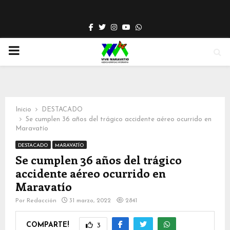
Facebook
Twitter
Instagram
Youtube
Whatsapp
PRIMARY
MENU
Inicio
DESTACADO
Se cumplen 36 años del trágico accidente aéreo ocurrido en
Maravatío
DESTACADO
MARAVATÍO
Se cumplen 36 años del trágico
accidente aéreo ocurrido en
Maravatío
Por
Redacción
31 marzo, 2022
2841
COMPARTE!
3