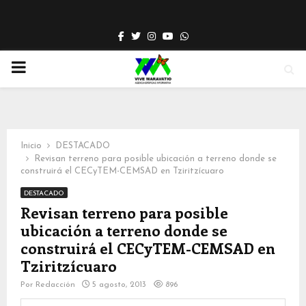
Facebook
Twitter
Instagram
Youtube
Whatsapp
PRIMARY
MENU
Inicio
DESTACADO
Revisan terreno para posible ubicación a terreno donde se
construirá el CECyTEM-CEMSAD en Tziritzícuaro
DESTACADO
Revisan terreno para posible
ubicación a terreno donde se
construirá el CECyTEM-CEMSAD en
Tziritzícuaro
Por
Redacción
5 agosto, 2013
896