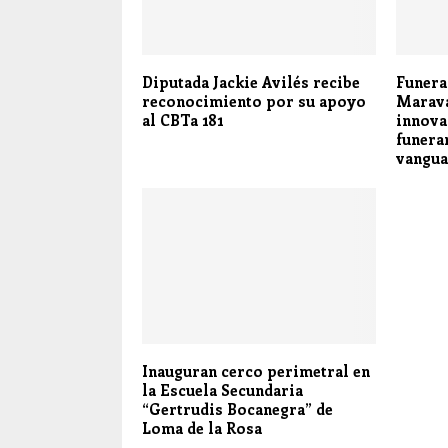
Diputada Jackie Avilés recibe
Funera
reconocimiento por su apoyo
Marava
al CBTa 181
innova
funera
vangua
Inauguran cerco perimetral en
la Escuela Secundaria
“Gertrudis Bocanegra” de
Loma de la Rosa