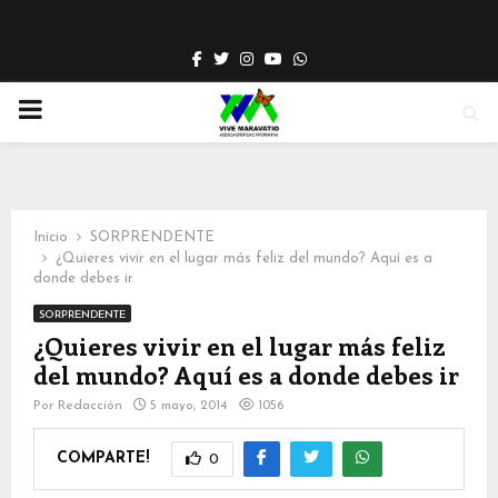
Facebook
Twitter
Instagram
Youtube
Whatsapp
PRIMARY
MENU
Inicio
SORPRENDENTE
¿Quieres vivir en el lugar más feliz del mundo? Aquí es a
donde debes ir
SORPRENDENTE
¿Quieres vivir en el lugar más feliz
del mundo? Aquí es a donde debes ir
Por
Redacción
5 mayo, 2014
1056
COMPARTE!
0