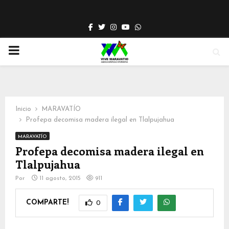
Facebook
Twitter
Instagram
Youtube
Whatsapp
PRIMARY
MENU
Inicio
MARAVATÍO
Profepa decomisa madera ilegal en Tlalpujahua
MARAVATÍO
Profepa decomisa madera ilegal en
Tlalpujahua
Por
11 agosto, 2015
911
COMPARTE!
0