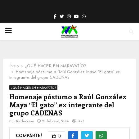
Facebook
Twitter
Instagram
Youtube
Whatsapp
PRIMARY
MENU
Inicio
¿QUÉ HACER EN MARAVATÍO?
Homenaje póstumo a Raúl González Maya “El gato” ex
integrante del grupo CADENAS
¿QUÉ HACER EN MARAVATÍO?
Homenaje póstumo a Raúl González
Maya “El gato” ex integrante del
grupo CADENAS
Por
Redacción
21 febrero, 2014
1423
COMPARTE!
0