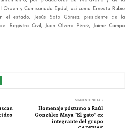
yuntamiento, por productores de Maravatío y de la
 Orden y Comisariado Ejidal, así como Ernesto Rubio
 en el estado, Jesús Soto Gómez, presidente de la
del Registro Civil, Juan Olvera Pérez, Jaime Campa
SIGUIENTE NOTA
uscan
Homenaje póstumo a Raúl
cidos
González Maya “El gato” ex
integrante del grupo
CADENAS