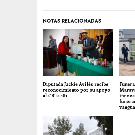
NOTAS RELACIONADAS
Diputada Jackie Avilés recibe
Funera
reconocimiento por su apoyo
Marava
al CBTa 181
innova
funera
vangua