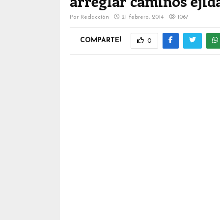
arreglar caminos ejid
Por
Redacción
21 febrero, 2014
1067
COMPARTE!
0