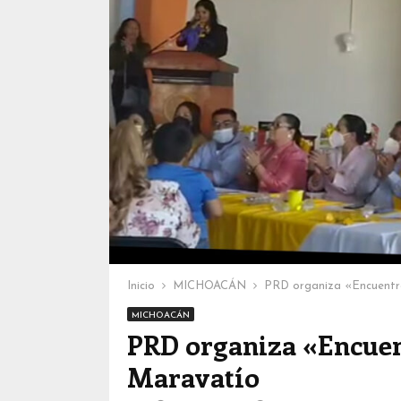
Inicio
MICHOACÁN
PRD organiza «Encuentro
MICHOACÁN
PRD organiza «Encuent
Maravatío