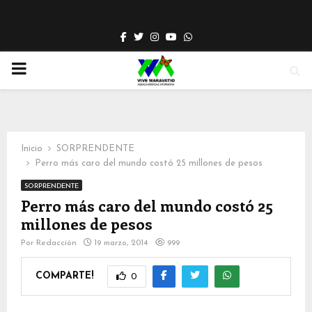
Facebook
Twitter
Instagram
Youtube
Whatsapp
PRIMARY
MENU
Inicio
SORPRENDENTE
Perro más caro del mundo costó 25 millones de pesos
SORPRENDENTE
Perro más caro del mundo costó 25
millones de pesos
Por
Redacción
19 marzo, 2014
999
COMPARTE!
0