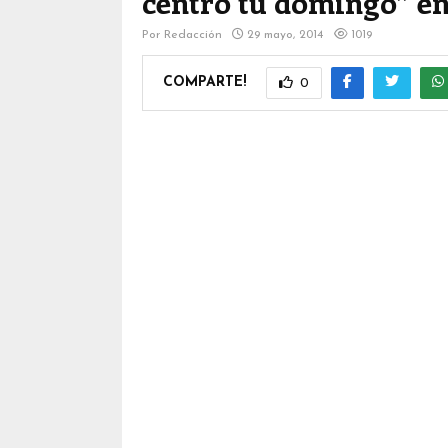
centro tu domingo” e
Por
Redacción
29 mayo, 2014
1019
COMPARTE!
0