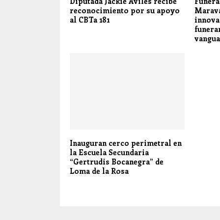
Diputada Jackie Avilés recibe
Funera
reconocimiento por su apoyo
Marava
al CBTa 181
innova
funera
vangua
Inauguran cerco perimetral en
la Escuela Secundaria
“Gertrudis Bocanegra” de
Loma de la Rosa