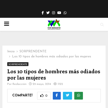
Facebook
Twitter
Instagram
Youtube
Whatsapp
PRIMARY
MENU
Inicio
SORPRENDENTE
Los 10 tipos de hombres más odiados por las mujeres
SORPRENDENTE
Los 10 tipos de hombres más odiados
por las mujeres
Por
Redacción
29 mayo, 2014
1122
COMPARTE!
0