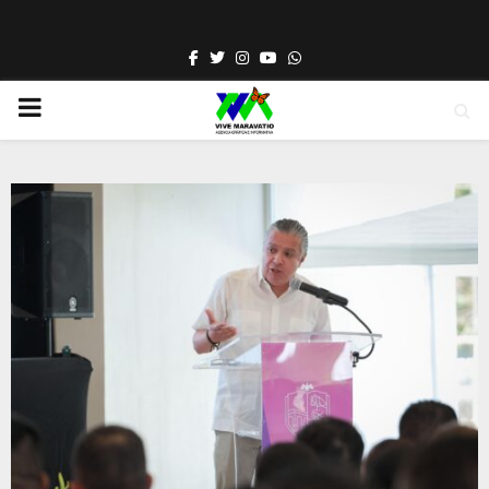
Facebook
Twitter
Instagram
Youtube
Whatsapp
PRIMARY
MENU