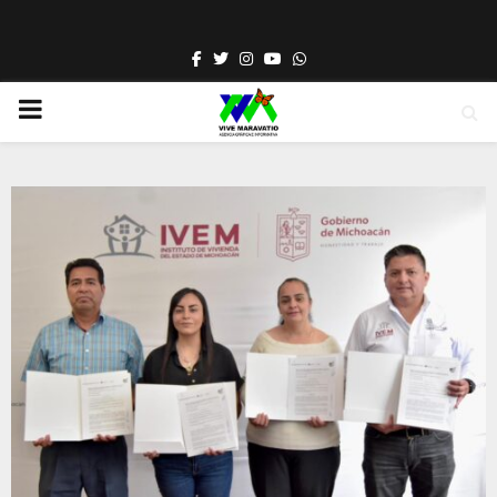
Facebook
Twitter
Instagram
Youtube
Whatsapp
PRIMARY
MENU