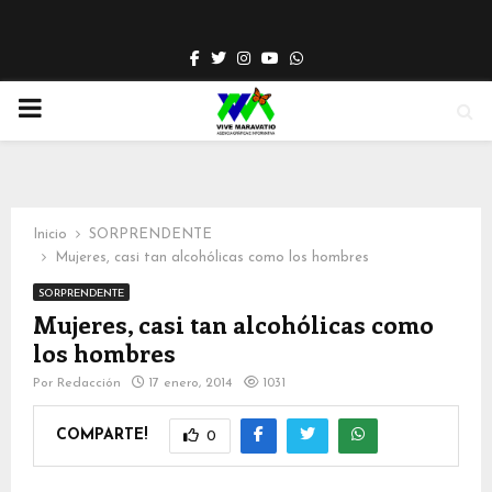
Facebook
Twitter
Instagram
Youtube
Whatsapp
PRIMARY
MENU
Inicio
SORPRENDENTE
Mujeres, casi tan alcohólicas como los hombres
SORPRENDENTE
Mujeres, casi tan alcohólicas como
los hombres
Por
Redacción
17 enero, 2014
1031
COMPARTE!
0