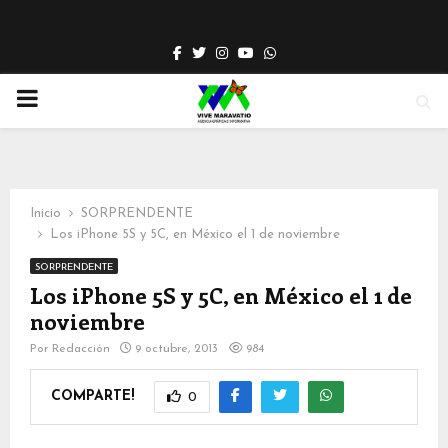
Facebook
Twitter
Instagram
Youtube
Whatsapp
PRIMARY
MENU
Inicio
SORPRENDENTE
Los iPhone 5S y 5C, en México el 1 de noviembre
SORPRENDENTE
Los iPhone 5S y 5C, en México el 1 de
noviembre
Por
Redacción
9 octubre, 2013
984
COMPARTE!
0